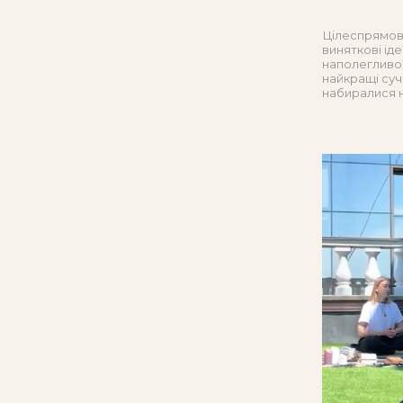
Цілеспрямован
виняткові іде
наполегливої
найкращі суч
набиралися н