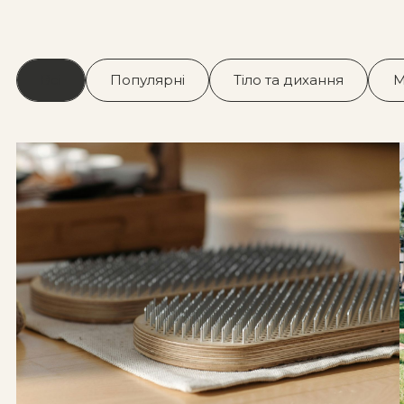
Всі
Популярні
Тіло та дихання
М