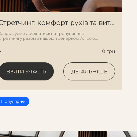
Стретчинг: комфорт рухів та витонченість форми
Запрошуємо доєднатись на тренування зі
стретчингу разом з нашою тренеркою Алісою
Мороз.
–
0 грн
ВЗЯТИ УЧАСТЬ
ДЕТАЛЬНІШЕ
ВЗЯТИ УЧАСТЬ
ДЕТАЛЬНІШЕ
Популярне