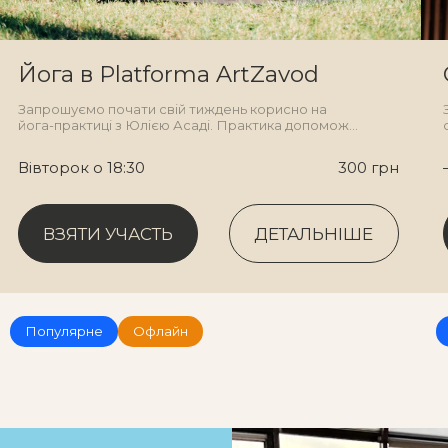
Йога в Platforma ArtZavod
Запрошуємо почати свій тиждень корисно на
йога-практиці з Юлією Асаді. Практика допоможе
віднайти баланс тіла та свідомості та оримати
заряд енергії на весь тиждень.
Вівторок о 18:30
300 грн
ВЗЯТИ УЧАСТЬ
ДЕТАЛЬНІШЕ
ВЗЯТИ УЧАСТЬ
ДЕТАЛЬНІШЕ
Популярне
Офлайн