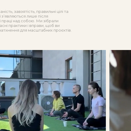
ість, завзятість, правильні цілі та
ї зʼявляються лише після
 праці над собою. Ми зібрали
асні практики і вправи, щоб ви
атхнення для масштабних проєктів.