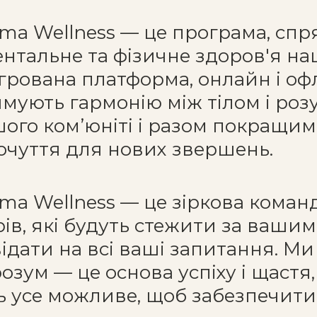
rma Wellness — це програма, сп
нтальне та фізичне здоров'я на
грована платформа, онлайн і оф
мують гармонію між тілом і ро
ого комʼюніті і разом покращим
очуття для нових звершень.
rma Wellness — це зіркова команд
ів, які будуть стежити за вашим
ідати на всі ваші запитання. Ми
 розум — це основа успіху і щастя,
 усе можливе, щоб забезпечити