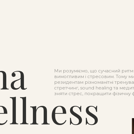
ma
Ми розуміємо, що сучасний ритм
вимогливим і стресовим. Тому 
резидентам різноманітні тренува
стретчинг, sound healing та меди
llness
зняти стрес, покращити фізичну 