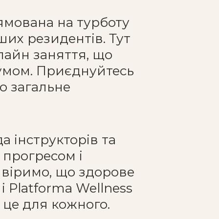
рямована на турботу
ших резидентів. Тут
лайн заняття, що
зумом. Приєднуйтесь
о загальне
а інструкторів та
 прогресом і
 віримо, що здорове
 і Platforma Wellness
 це для кожного.