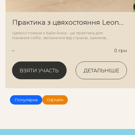
Практика з цвяхостояння Leonardo
Цвяхостояння з Хайя Анна - це практика для
пізнання себе, звільнення від страхів, зажимів,
блоків.
–
0 грн
ВЗЯТИ УЧАСТЬ
ДЕТАЛЬНІШЕ
ВЗЯТИ УЧАСТЬ
ДЕТАЛЬНІШЕ
Популярне
Офлайн