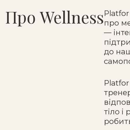
Про Wellness
Platfo
про ме
— інте
підтри
до наш
самоп
Platfo
тренер
відпов
тіло і
робить