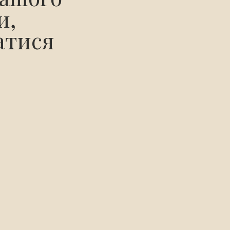
и,
атися
Ознайомлений з договором оферти 
конфеденційності
ВІДПРАВИТИ
ВІДПРАВИТИ