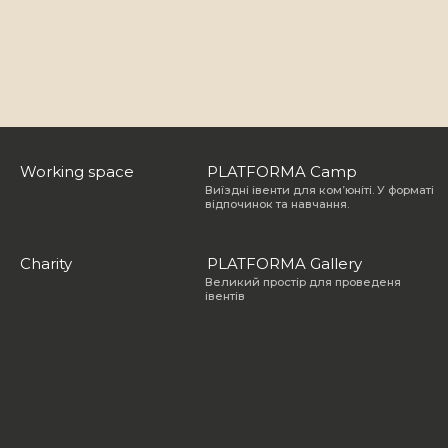
Working space
PLATFORMA Camp
Working space
Working space
PLATFORMA Camp
PLATFORMA Camp
Виїздні івенти для комʼюніті. У форматі
відпочинок та навчання.
Charity
PLATFORMA Gallery
Charity
Charity
PLATFORMA Gallery
PLATFORMA Gallery
Великий простір для проведеня
івентів