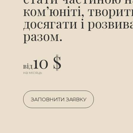
комʼюніті, творит
досягати і розвив
разом.
10 $
від
на місяць
ЗАПОВНИТИ ЗАЯВКУ
ЗАПОВНИТИ ЗАЯВКУ