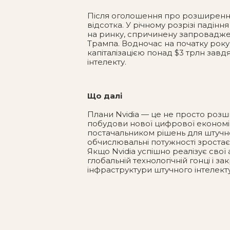
Після оголошення про розширення 
відсотка. У річному розрізі падін
на ринку, спричинену запровадж
Трампа. Водночас на початку року
капіталізацією понад $3 трлн завд
інтелекту.
Що далі
Плани Nvidia — це не просто роз
побудови нової цифрової економі
постачальником рішень для штучного
обчислювальні потужності зростає
Якщо Nvidia успішно реалізує свої а
глобальній технологічній гонці і з
інфраструктури штучного інтелекту