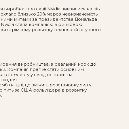
виробництва акції Nvidia знизилися на пів
ня склало близько 20% через невизначеність
еними митами за президентства Дональда
 Nvidia стала компанією з ринковою
яки стрімкому розвитку технологій штучного
ширення виробництва, а реальний крок до
ки. Компанія прагне стати основним
 інтелекту у світі, де попит на
 щодня.
мбітні цілі, це змінить розстановку сил у
акріпить за США роль лідера в розвитку
.