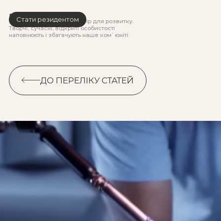
PLATFORMA
Стати резидентом
Простір для роботи і простір для розвитку.
Стати резидентом
Творчі, сучасні, відкриті особистості
наповнюють і збагачують наше ком`юніті.
ДО ПЕРЕЛІКУ СТАТЕЙ
ДО ПЕРЕЛІКУ СТАТЕЙ