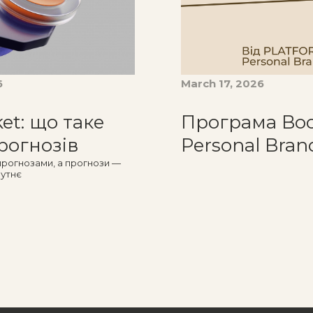
6
March 17, 2026
et: що таке
Програма Boo
рогнозів
Personal Bran
прогнозами, а прогнози —
бутнє