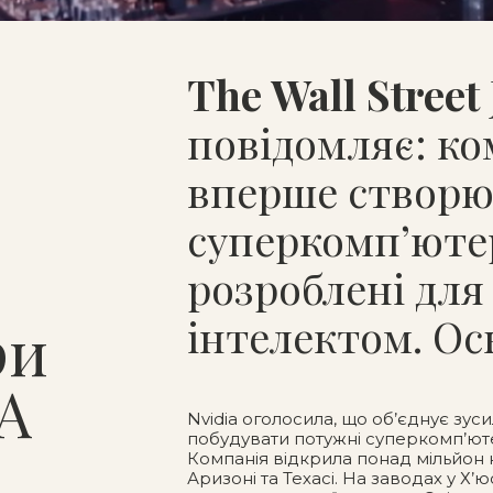
The Wall Street
повідомляє
: к
вперше створ
суперкомп’юте
розроблені для
інтелектом. Ось
ри
А
Nvidia оголосила, що об’єднує зус
побудувати потужні суперкомп’ют
Компанія відкрила понад мільйон
Аризоні та Техасі. На заводах у Х’