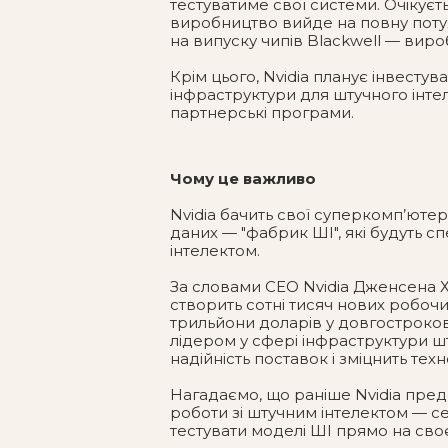
тестуватиме свої системи. Очікуєть
виробництво вийде на повну потужн
на випуску чипів Blackwell — виро
Крім цього, Nvidia планує інвестув
інфраструктури для штучного інте
партнерські програми.
Чому це важливо
Nvidia бачить свої суперкомп’юте
даних — "фабрик ШІ", які будуть с
інтелектом.
За словами CEO Nvidia Дженсена 
створить сотні тисяч нових робочи
трильйони доларів у довгостроков
лідером у сфері інфраструктури ш
надійність поставок і зміцнить тех
Нагадаємо, що раніше Nvidia пре
роботи зі штучним інтелектом — с
тестувати моделі ШІ прямо на сво