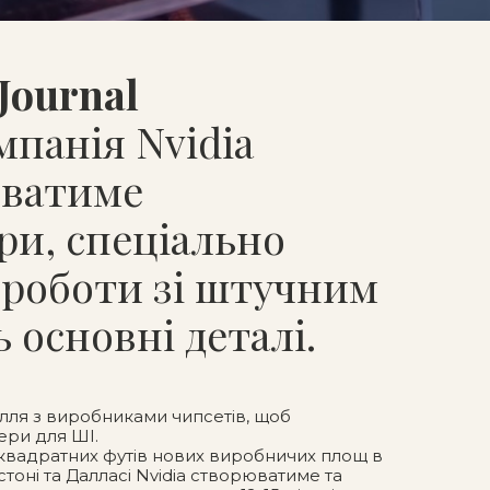
 Journal
омпанія Nvidia
юватиме
ри, спеціально
 роботи зі штучним
 основні деталі.
илля з виробниками чипсетів, щоб
ери для ШІ.
 квадратних футів нових виробничих площ в
юстоні та Далласі Nvidia створюватиме та