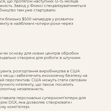
ся, що протягом наступних 12–15 місяців
ість. Завод у Фініксі спеціалізуватиметься
бництво там уже стартувало.
ати близько $500 мільярдів у розвиток
лекту в найближчі чотири роки через
ри як основу для нових центрів обробки
пеціально створені для роботи зі штучним
Хуанга, розгортання виробництва в США
х місць і забезпечить економічну безпеку на
ій перспективі. США можуть стати світовим
тучного інтелекту, що також посилить
нологічну незалежність.
дставила персональні суперкомп’ютери для
ерію DGX, яка дозволяє створювати і
єму комп’ютері.