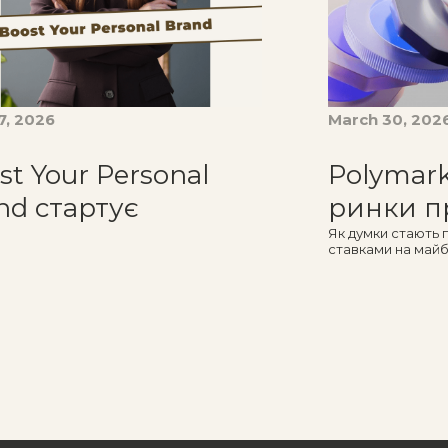
17, 2026
March 30, 202
st Your Personal
Polymark
nd стартує
ринки п
Як думки стають 
ставками на май